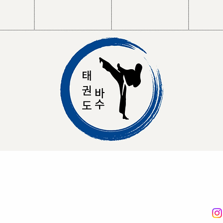
Tel.:
+49 (0) 176 77332337
I
+49 (0) 151 20762079