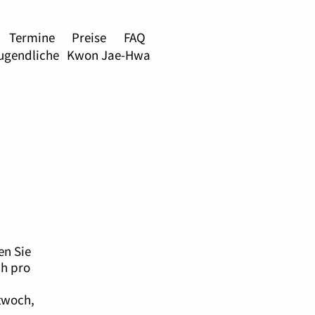
Termine
Preise
FAQ
Anmelden
ugendliche
Kwon Jae-Hwa
en Sie
ch pro
ttwoch,