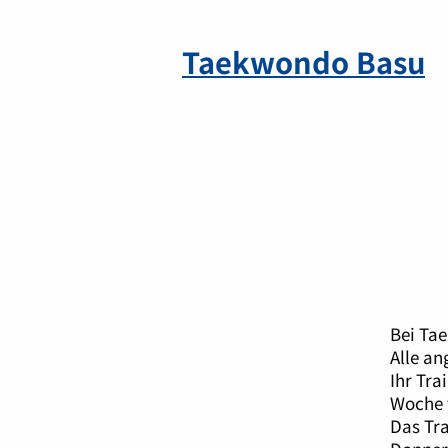
Taekwondo Basu
태
권
바
Bei Tae
수
도
Alle a
Ihr Tra
Woche 
Das Tra